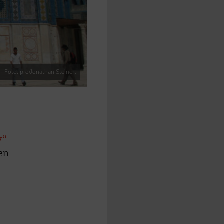
Foto: pro/Jonathan Steinert
m
y“
en