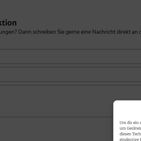
ktion
gungen? Dann schreiben Sie gerne eine Nachricht direkt an
Um dir ein 
um Gerätei
diesen Tech
eindeutige 