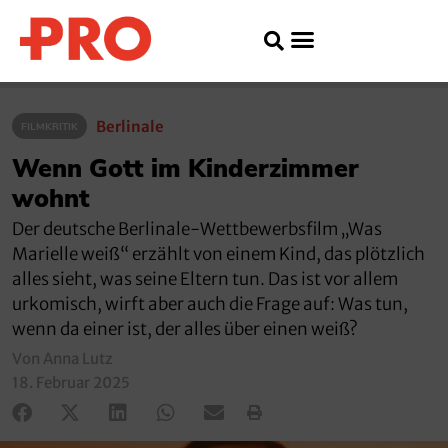
Berlinale
FILMKRITIK
Wenn Gott im Kinderzimmer
wohnt
Der deutsche Berlinale-Wettbewerbsfilm „Was
Marielle weiß“ erzählt von einem Kind, das plötzlich
alles sieht, was seine Eltern tun. Das ist vor allem
urkomisch, wirft aber auch die Frage auf: Was tun,
wenn da einer ist, der alles über einen weiß?
Von Anna Lutz
18. Februar 2025