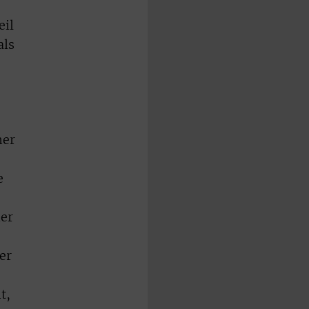
eil
als
her
e
ner
er
t,