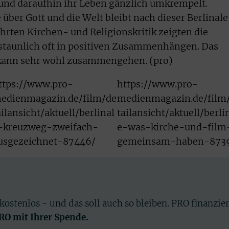
 und daraufhin ihr Leben gänzlich umkrempelt.
 über Gott und die Welt bleibt nach dieser Berlinale
hrten Kirchen- und Religionskritik zeigten die
taunlich oft in positiven Zusammenhängen. Das
s kann sehr wohl zusammengehen. (pro)
ttps://www.pro-
https://www.pro-
edienmagazin.de/film/de
medienmagazin.de/film
ailansicht/aktuell/berlinal
tailansicht/aktuell/berli
-kreuzweg-zweifach-
e-was-kirche-und-film
usgezeichnet-87446/
gemeinsam-haben-873
 kostenlos - und das soll auch so bleiben. PRO finanzie
PRO mit Ihrer Spende.