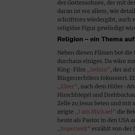
des Gottessohnes, der mit de
daran ist vor allem, wie detai
schrifttreu wiedergibt, auch 
religiöse Figur gewürdigt wir
Religion – ein Thema auf
Neben diesen Filmen bot die B
durchaus einiges. Da wäre z
King-Film
„Selma“
, der auf
Bürgerrechtlers fokussiert. E
„Elser“
, nach dem Hitler-Att
Hirschbiegel und Drehbuchaut
Zelle zu Jesus beten und mit
zeigte
„I am Michael“
die Be
heute als Pastor in den USA a
„Superwelt“
erzählt von der 