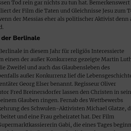
ssen Tod rein gar nichts zu tun hat. Bemerkenswert
lliert der Film die Taten und Gleichnisse Jesu zum T
wenn der Messias eher als politischer Aktivist denn 
d.
 der Berlinale
erlinale in diesem Jahr für religiös Interessierte
um einen der außer Konkurrenz gezeigte Martin Lut
 die Zweifel und auch das Glaubensleben des
benfalls außer Konkurrenz lief die Lebensgeschicht
entäter Georg Elser benannt. Regisseur Oliver
or Fred Breinersdorfer lassen den Christen in sei
 seinem Glauben ringen. Fernab des Wettbewerbs
kehrung des Schwulen-Aktivisten Michael Glatze, d
rbeitet und eine Frau geheiratet hat. Der Film
Supermarktkassiererin Gabi, die eines Tages beginn