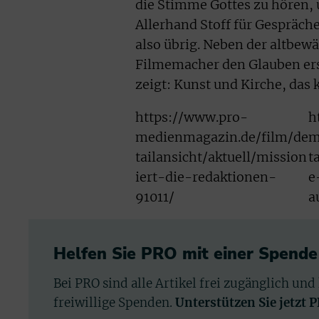
die Stimme Gottes zu hören,
Allerhand Stoff für Gespräche
also übrig. Neben der altbewä
Filmemacher den Glauben ers
zeigt: Kunst und Kirche, da
https://www.pro-
h
medienmagazin.de/film/de
m
tailansicht/aktuell/mission
t
iert-die-redaktionen-
e
91011/
a
Helfen Sie PRO mit einer Spende
Bei PRO sind alle Artikel frei zugänglich und
freiwillige Spenden.
Unterstützen Sie jetzt 