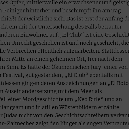
ses Opfer, mittlerweile ein erwachsener und geisti
m Peiniger hinterher und beschimpft ihn am Tag
hießt der Geistliche sich. Das ist erst der Anfang d
ckt ein mit der Untersuchung des Falls betrauter
anderen Einwohner auf. „El Club“ ist eine Geschich
eihen Unrecht geschehen ist und noch geschieht, die
die Verbrechen öffentlich aufzuarbeiten. Stattdesse
 ihrer Mitte an einen geheimen Ort, frei nach dem
m Sinn. Es hätte der Ökumenischen Jury, einer von
Festival, gut gestanden, „El Club“ ebenfalls mit
attdessen gingen deren Auszeichnungen an „El Bot
hen Auseinandersetzung mit dem Meer als
Teil einer Mordgeschichte um „Ned Rifle“ und an
er langsam und in stillen Wüstenbildern erzählte
ur Judas nicht von den Geschichtsschreibern verkan
r-Zaimeches zeigt den Jünger als engen Vertraute