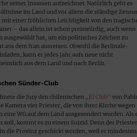
he seiner Insassen aufzeichnet. Natürlich geht es
hältnisse im Land und vor allem die ständige Zensu
 mit einer fröhlichen Leichtigkeit von den tragisch
ner – das allein ist schon preiswürdig, auch wenn
m ausgewählt hat, um ein politisches Zeichen zu
ht aus dem Iran ausreisen. Obwohl die Berlinale-
inladen, kann er jedes Jahr aufs neue nicht
 heimlich aus dem Land und nach Berlin
ischen Sünder-Club
hnete die Jury den chilenischen
„El Club“
von Pabl
die Kamera vier Priester, die von ihrer Kirche wegen
in eine WG auf dem Land ausgesondert wurden. Als 
soll, kommt es zu einem Suizid. Denn der Prieste
 in die Provinz geschickt worden, weil er mindesten