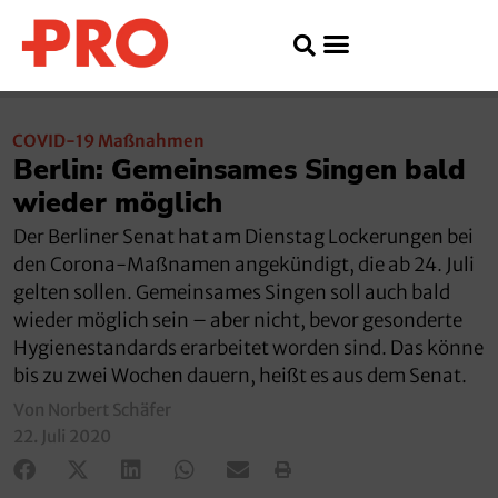
COVID-19 Maßnahmen
Berlin: Gemeinsames Singen bald
wieder möglich
Der Berliner Senat hat am Dienstag Lockerungen bei
den Corona-Maßnamen angekündigt, die ab 24. Juli
gelten sollen. Gemeinsames Singen soll auch bald
wieder möglich sein – aber nicht, bevor gesonderte
Hygienestandards erarbeitet worden sind. Das könne
bis zu zwei Wochen dauern, heißt es aus dem Senat.
Von Norbert Schäfer
22. Juli 2020