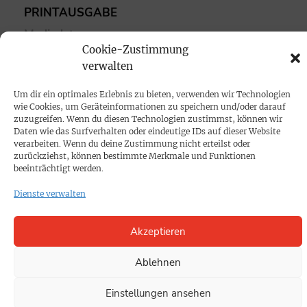
PRINTAUSGABE
Mediadaten
Cookie-Zustimmung
verwalten
PROKOMPAKT
Impressum
Um dir ein optimales Erlebnis zu bieten, verwenden wir Technologien
wie Cookies, um Geräteinformationen zu speichern und/oder darauf
zuzugreifen. Wenn du diesen Technologien zustimmst, können wir
Daten wie das Surfverhalten oder eindeutige IDs auf dieser Website
SPENDEN
verarbeiten. Wenn du deine Zustimmung nicht erteilst oder
Datenschutz
zurückziehst, können bestimmte Merkmale und Funktionen
beeinträchtigt werden.
KONTAKT
Dienste verwalten
Cookie-Richtlinie
Akzeptieren
Ablehnen
Einstellungen ansehen