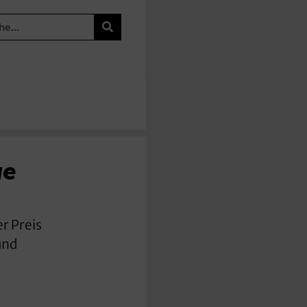
ge
r Preis
und