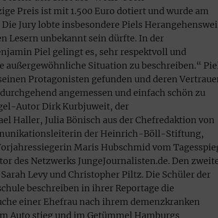
e Preis ist mit 1.500 Euro dotiert und wurde am
 Die Jury lobte insbesondere Piels Herangehenswei
n Lesern unbekannt sein dürfte. In der
njamin Piel gelingt es, sehr respektvoll und
 außergewöhnliche Situation zu beschreiben.“ Pie
 seinen Protagonisten gefunden und deren Vertraue
i durchgehend angemessen und einfach schön zu
gel-Autor Dirk Kurbjuweit, der
l Haller, Julia Bönisch aus der Chefredaktion von
unikationsleiterin der Heinrich-Böll-Stiftung,
Vorjahressiegerin Maris Hubschmid vom Tagesspie
tor des Netzwerks JungeJournalisten.de. Den zweit
Sarah Levy und Christopher Piltz. Die Schüler der
hule beschreiben in ihrer Reportage die
Suche einer Ehefrau nach ihrem demenzkranken
dem Auto stieg und im Getümmel Hamburgs