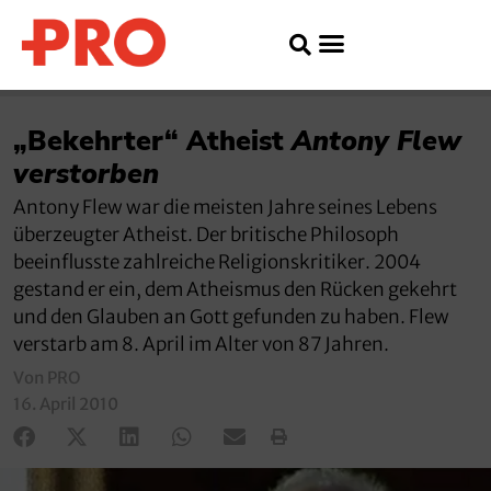
„Bekehrter“ Atheist
Antony Flew
verstorben
Antony Flew war die meisten Jahre seines Lebens
überzeugter Atheist. Der britische Philosoph
beeinflusste zahlreiche Religionskritiker. 2004
gestand er ein, dem Atheismus den Rücken gekehrt
und den Glauben an Gott gefunden zu haben. Flew
verstarb am 8. April im Alter von 87 Jahren.
Von PRO
16. April 2010