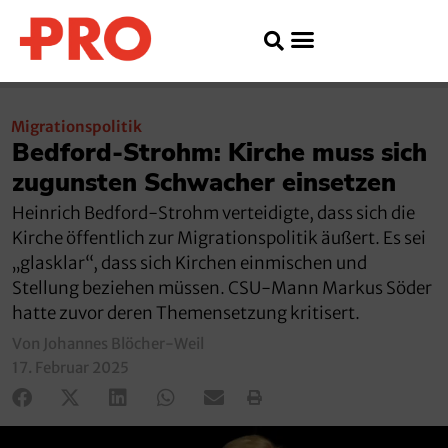
Migrationspolitik
Bedford-Strohm: Kirche muss sich
zugunsten Schwacher einsetzen
Heinrich Bedford-Strohm verteidigte, dass sich die
Kirche öffentlich zur Migrationspolitik äußert. Es sei
„glasklar“, dass sich Kirchen einmischen und
Stellung beziehen müssen. CSU-Mann Markus Söder
hatte zuvor deren Themensetzung kritisert.
Von Johannes Blöcher-Weil
17. Februar 2025