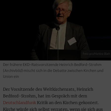
Foto: pro/Martina Blatt
Der frühere EKD-Ratsvorsitzende Heinrich Bedford-Strohm
(Archivbild) mischt sich in die Debatte zwischen Kirchen und
Union ein
Der Vorsitzende des Weltkirchenrats, Heinrich
Bedford-Strohm, hat im Gespräch mit dem
Deutschlandfunk
Kritik an den Kirchen gekontert.
Kirche würde sich selbst verraten, wenn sie sich aus