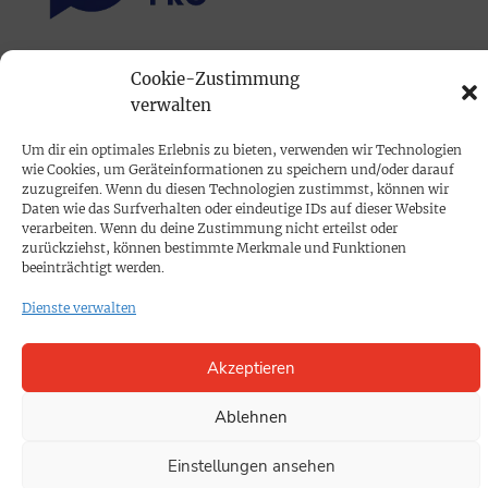
PRINTAUSGABE
Cookie-Zustimmung
verwalten
Mediadaten
Um dir ein optimales Erlebnis zu bieten, verwenden wir Technologien
PROKOMPAKT
wie Cookies, um Geräteinformationen zu speichern und/oder darauf
zuzugreifen. Wenn du diesen Technologien zustimmst, können wir
Impressum
Daten wie das Surfverhalten oder eindeutige IDs auf dieser Website
verarbeiten. Wenn du deine Zustimmung nicht erteilst oder
zurückziehst, können bestimmte Merkmale und Funktionen
SPENDEN
beeinträchtigt werden.
Datenschutz
Dienste verwalten
KONTAKT
Akzeptieren
Cookie-Richtlinie
Ablehnen
Einstellungen ansehen