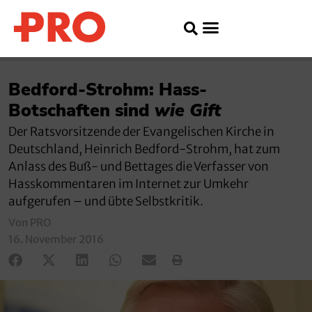
Bedford-Strohm: Hass-
Botschaften sind
wie Gift
Der Ratsvorsitzende der Evangelischen Kirche in
Deutschland, Heinrich Bedford-Strohm, hat zum
Anlass des Buß- und Bettages die Verfasser von
Hasskommentaren im Internet zur Umkehr
aufgerufen – und übte Selbstkritik.
Von PRO
16. November 2016