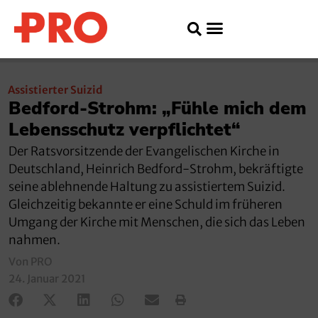
Assistierter Suizid
Bedford-Strohm: „Fühle mich dem
Lebensschutz verpflichtet“
Der Ratsvorsitzende der Evangelischen Kirche in
Deutschland, Heinrich Bedford-Strohm, bekräftigte
seine ablehnende Haltung zu assistiertem Suizid.
Gleichzeitig bekannte er eine Schuld im früheren
Umgang der Kirche mit Menschen, die sich das Leben
nahmen.
Von PRO
24. Januar 2021