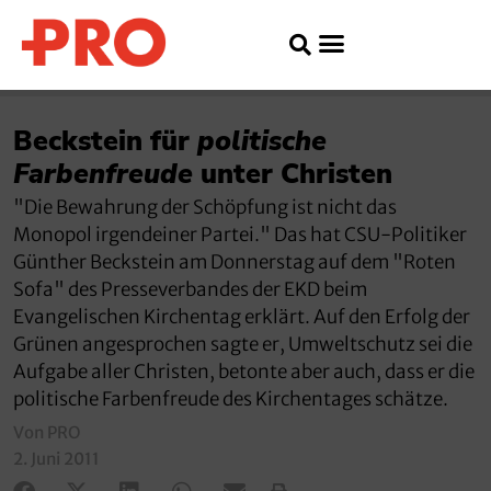
Beckstein für
politische
Farbenfreude
unter Christen
"Die Bewahrung der Schöpfung ist nicht das
Monopol irgendeiner Partei." Das hat CSU-Politiker
Günther Beckstein am Donnerstag auf dem "Roten
Sofa" des Presseverbandes der EKD beim
Evangelischen Kirchentag erklärt. Auf den Erfolg der
Grünen angesprochen sagte er, Umweltschutz sei die
Aufgabe aller Christen, betonte aber auch, dass er die
politische Farbenfreude des Kirchentages schätze.
Von PRO
2. Juni 2011