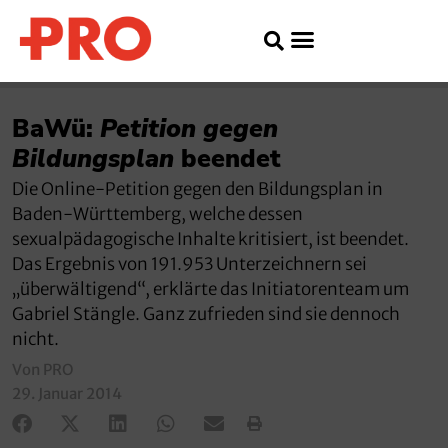
BaWü:
Petition gegen
Bildungsplan
beendet
Die Online-Petition gegen den Bildungsplan in
Baden-Württemberg, welche dessen
sexualpädagogische Inhalte kritisiert, ist beendet.
Das Ergebnis von 191.953 Unterzeichnern sei
„überwältigend“, erklärte das Initiatorenteam um
Gabriel Stängle. Ganz zufrieden sind sie dennoch
nicht.
Von PRO
29. Januar 2014