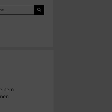
keinem
inen