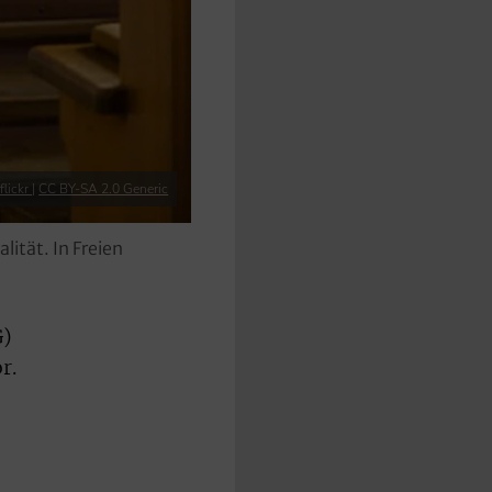
 flickr
|
CC BY-SA 2.0 Generic
ität. In Freien
G)
r.