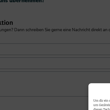
 uns übernehmen?​
ktion
gungen? Dann schreiben Sie gerne eine Nachricht direkt an
Um dir ein 
um Gerätei
diesen Tech