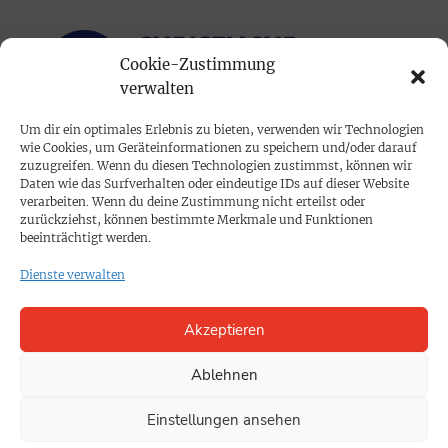
Cookie-Zustimmung
verwalten
Um dir ein optimales Erlebnis zu bieten, verwenden wir Technologien
wie Cookies, um Geräteinformationen zu speichern und/oder darauf
PRINTAUSGABE
zuzugreifen. Wenn du diesen Technologien zustimmst, können wir
Daten wie das Surfverhalten oder eindeutige IDs auf dieser Website
Mediadaten
verarbeiten. Wenn du deine Zustimmung nicht erteilst oder
zurückziehst, können bestimmte Merkmale und Funktionen
beeinträchtigt werden.
PROKOMPAKT
Dienste verwalten
Impressum
Akzeptieren
SPENDEN
Datenschutz
Ablehnen
Einstellungen ansehen
KONTAKT