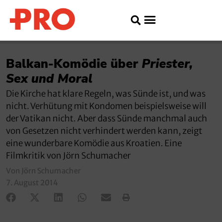
Balkan-Komödie über
Priester,
Sex und Moral
Die Kirche hat klare Regeln, was Sünde ist, und was
nicht. Verhütung mit Kondomen beispielsweise will
der Vatikan nicht. Aber dass Sünde manchmal auch
von Gesetzen nicht verhindert werden kann, zeigt
eine wunderbare Komödie aus Kroatien. Eine
Filmkritik von Jörn Schumacher
Von Jörn Schumacher
7. August 2014