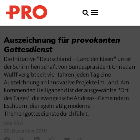
Auszeichnung für
provokanten
Gottesdienst
Die Initiative "Deutschland – Land der Ideen" unter
der Schirmherrschaft von Bundespräsident Christian
Wulff vergibt seit vier Jahren jeden Tag eine
Auszeichnung an innovative Projekte im Land. Am
kommenden Heiligabend ist der ausgewählte "Ort
des Tages" die evangelische Andreas-Gemeinde in
Eschborn, die regelmäßig moderne
Themengottesdienste durchführt.
Von PRO
20. Dezember 2010