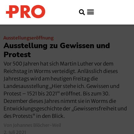
Ausstellungseröffnung
Ausstellung zu Gewissen und
Protest
Vor 500 Jahren hat sich Martin Luther vor dem
Reichstag in Worms verteidigt. Anlässlich dieses
Jahrestags wird am heutigen Freitag die
Landesausstellung „Hier stehe ich. Gewissen und
Protest – 1521 bis 2021“ eröffnet. Bis zum 30.
Dezember dieses Jahres nimmt sie in Worms die
Entwicklungsgeschichte der „Gewissensfreiheit und
des Protests“ in den Blick.
Von Johannes Blöcher-Weil
2. Juli 2021