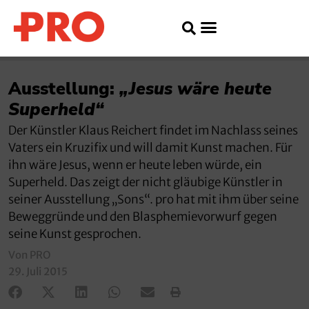
Ausstellung:
„Jesus wäre heute
Superheld“
Der Künstler Klaus Reichert findet im Nachlass seines
Vaters ein Kruzifix und will damit Kunst machen. Für
ihn wäre Jesus, wenn er heute leben würde, ein
Superheld. Das zeigt der nicht gläubige Künstler in
seiner Ausstellung „Sons“. pro hat mit ihm über seine
Beweggründe und den Blasphemievorwurf gegen
seine Kunst gesprochen.
Von PRO
29. Juli 2015