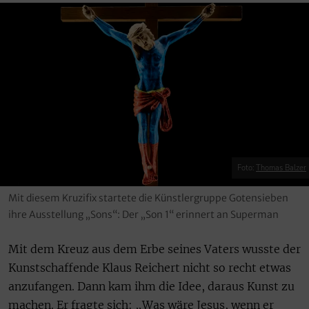
Foto:
Thomas Balzer
Mit diesem Kruzifix startete die Künstlergruppe Gotensieben
ihre Ausstellung „Sons“: Der „Son 1“ erinnert an Superman
Mit dem Kreuz aus dem Erbe seines Vaters wusste der
Kunstschaffende Klaus Reichert nicht so recht etwas
anzufangen. Dann kam ihm die Idee, daraus Kunst zu
machen. Er fragte sich: „Was wäre Jesus, wenn er