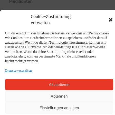
Mediadaten
PROKOMPAKT
Cookie-Zustimmung
verwalten
Impressum
Um dir ein optimales Erlebnis zu bieten, verwenden wir Technologien
wie Cookies, um Geräteinformationen zu speichern und/oder darauf
SPENDEN
zuzugreifen. Wenn du diesen Technologien zustimmst, können wir
Datenschutz
Daten wie das Surfverhalten oder eindeutige IDs auf dieser Website
verarbeiten. Wenn du deine Zustimmung nicht erteilst oder
zurückziehst, können bestimmte Merkmale und Funktionen
KONTAKT
beeinträchtigt werden.
Cookie-Richtlinie
Dienste verwalten
Akzeptieren
Ablehnen
Einstellungen ansehen