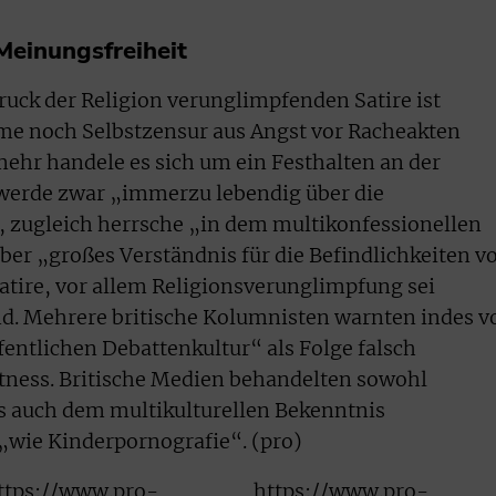
Meinungsfreiheit
ruck der Religion verunglimpfenden Satire ist
e noch Selbstzensur aus Angst vor Racheakten
ehr handele es sich um ein Festhalten an der
 werde zwar „immerzu lebendig über die
, zugleich herrsche „in dem multikonfessionellen
er „großes Verständnis für die Befindlichkeiten v
tire, vor allem Religionsverunglimpfung sei
. Mehrere britische Kolumnisten warnten indes v
ntlichen Debattenkultur“ als Folge falsch
ctness. Britische Medien behandelten sowohl
ls auch dem multikulturellen Bekenntnis
wie Kinderpornografie“. (pro)
ttps://www.pro-
https://www.pro-