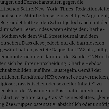
itungen und Fernsehanstalten gegen die
kritischen Satire. New-York-Times-Redaktionsleite
heit seiner Mitarbeiter sei ein wichtiges Argument
 Begründet hatte er den Schritt jedoch auch mit den
imischen Leser. Indes waren einige der Charlie-
n Medien wie dem Wall Street Journal und dem
zu sehen. Dass diese jedoch nur die harmloseren
ählt hatten, wertete Baquet laut FAZ als „billig
 Medienunternehmen, darunter der Sender CNN und 
en sich bei ihrer Entscheidung, Charlie Hebdos
icht abzubilden, auf ihre Hausregeln. Gemäß der
fentlichen Rundfunks NPR etwa sei es zu vermeiden
iöser, rassistischer oder sexueller Inhalte“ zu
redakteur der Washington Post, hatte bereits am
klärt, es gehöre zur „Praxis“ seines Blattes, „kein
eligiöse Gruppen ostentativ, absichtlich oder unnöti