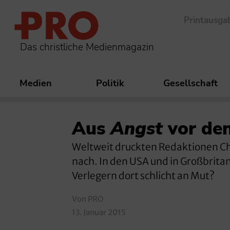
Printausga
Das christliche Medienmagazin
Medien
Politik
Gesellschaft
Aus
Angst
vor den
Weltweit druckten Redaktionen C
nach. In den USA und in Großbritann
Verlegern dort schlicht an Mut?
Von PRO
13. Januar 2015