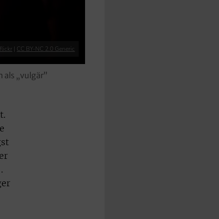
flickr
|
CC BY-NC 2.0 Generic
 als „vulgär”
t.
re
gst
er
.
ger