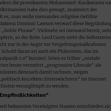
ndern die provokanten Mohammed-Karikaturen na
britannien habe dies gewagt, analysiert der
ißt es, man wolle niemandes religiöse Gefühle
redakteur Dominic Lawson verwarf diese Begründun
s „hohle Phrase“. Vielmehr sei niemand bereit, sei
opfern, so der Brite. Lord Carey sieht die Selbstzens
nicht nur in der Angst vor Vergeltungsmaßnahmen
. Schuld daran sei auch ein Phänomen, das im
alpanik 2.0“ kursiert. Seien es früher „soziale
ten heute vermehrt „progressive Liberale“ als
n müssten demnach damit rechnen, wegen
 „politisch korrekten Sittenwächtern“ im Internet
schisten verunglimpft zu werden.
„Empfindlichkeiten“
iheit bekannten Vereinigten Staaten entschieden si