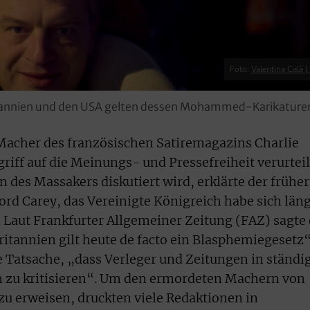
Foto:
Valentina Calà | 
ritannien und den USA gelten dessen Mohammed-Karikaturen
 Macher des französischen Satiremagazins Charlie
iff auf die Meinungs- und Pressefreiheit verurteil
 des Massakers diskutiert wird, erklärte der frühe
ord Carey, das Vereinigte Königreich habe sich län
 Laut Frankfurter Allgemeiner Zeitung (FAZ) sagte 
itannien gilt heute de facto ein Blasphemiegesetz“
ne Tatsache, „dass Verleger und Zeitungen in ständi
m zu kritisieren“. Um den ermordeten Machern von
zu erweisen, druckten viele Redaktionen in