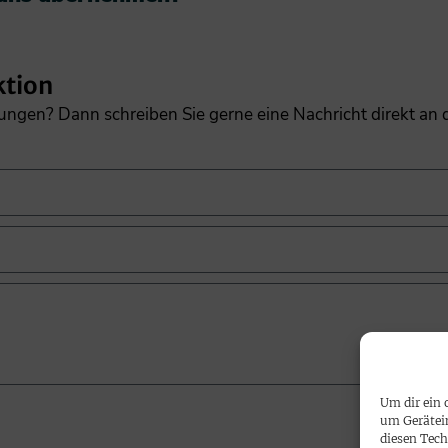
ktion
gungen? Dann schreiben Sie gerne eine Nachricht direkt an
Um dir ein 
um Gerätei
diesen Tech