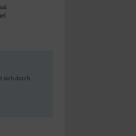
nal
uel
rt sich durch