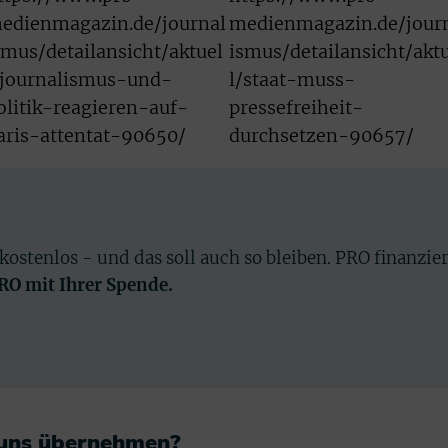
edienmagazin.de/journal
medienmagazin.de/jour
smus/detailansicht/aktuel
ismus/detailansicht/akt
/journalismus-und-
l/staat-muss-
olitik-reagieren-auf-
pressefreiheit-
aris-attentat-90650/
durchsetzen-90657/
 kostenlos - und das soll auch so bleiben. PRO finanzie
PRO mit Ihrer Spende.
 uns übernehmen?​