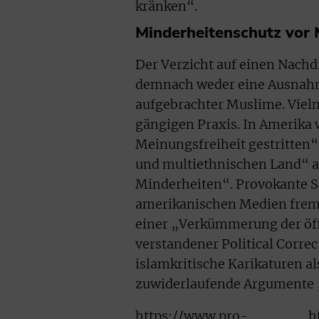
kränken“.
Minderheitenschutz vor 
Der Verzicht auf einen Nachd
demnach weder eine Ausnahm
aufgebrachter Muslime. Vielm
gängigen Praxis. In Amerika
Meinungsfreiheit gestritten“
und multiethnischen Land“ ab
Minderheiten“. Provokante Sa
amerikanischen Medien fremd
einer „Verkümmerung der öffe
verstandener Political Corre
islamkritische Karikaturen a
zuwiderlaufende Argumente „
https://www.pro-
h