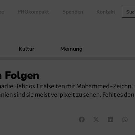
be
PROkompakt
Spenden
Kontakt
Kultur
Meinung
 Folgen
harlie Hebdos Titelseiten mit Mohammed-Zeichn
ien sind sie meist verpixelt zu sehen. Fehlt es den