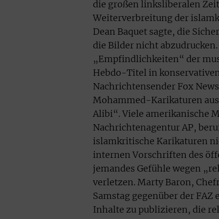
die großen linksliberalen Ze
Weiterverbreitung der islam
Dean Baquet sagte, die Sicher
die Bilder nicht abzudrucken.
„Empfindlichkeiten“ der musl
Hebdo-Titel in konservative
Nachrichtensender Fox News 
Mohammed-Karikaturen ausgew
Alibi“. Viele amerikanische
Nachrichtenagentur AP, beruf
islamkritische Karikaturen n
internen Vorschriften des öf
jemandes Gefühle wegen „relig
verletzen. Marty Baron, Chef
Samstag gegenüber der FAZ er
Inhalte zu publizieren, die r