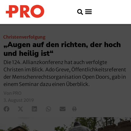
Christenverfolgung
„Augen auf den richten, der hoch
und heilig ist“
Die 124. Allianzkonferenz hat auch verfolgte
Christen im Blick. Ado Greve, Öffentlichkeitsreferent
der Menschenrechtsorganisation Open Doors, gab in
einem Seminar dazu einen Überblick.
Von PRO
3. August 2019