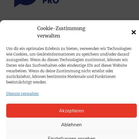
PRINTAUSGABE
Cookie-Zustimmung
Mediadaten
verwalten
Um dir ein optimales Erlebnis zu bieten, verwenden wir Technologien
PROKOMPAKT
wie Cookies, um Geräteinformationen zu speichern und/oder darauf
Impressum
zuzugreifen. Wenn du diesen Technologien zustimmst, können wir
Daten wie das Surfverhalten oder eindeutige IDs auf dieser Website
verarbeiten. Wenn du deine Zustimmung nicht erteilst oder
zurückziehst, können bestimmte Merkmale und Funktionen
SPENDEN
beeinträchtigt werden.
Datenschutz
Dienste verwalten
KONTAKT
Akzeptieren
Cookie-Richtlinie
Ablehnen
Einstellungen ansehen