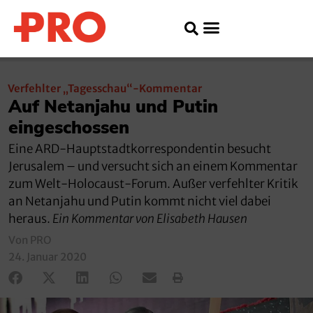
Verfehlter „Tagesschau“-Kommentar
Auf Netanjahu und Putin
eingeschossen
Eine ARD-Hauptstadtkorrespondentin besucht
Jerusalem – und versucht sich an einem Kommentar
zum Welt-Holocaust-Forum. Außer verfehlter Kritik
an Netanjahu und Putin kommt nicht viel dabei
heraus.
Ein Kommentar von Elisabeth Hausen
Von PRO
24. Januar 2020