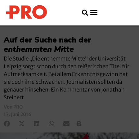
Auf der Suche nach der
enthemmten Mitte
Die Studie „Die enthemmte Mitte“ der Universität
Leipzig sorgt schon durch den reißerischen Titel für
Aufmerksamkeit. Bei allem Erkenntnisgewinn hat
sie doch ihre Schwächen. Journalisten sollten da
genauer hinsehen. Ein Kommentar von Jonathan
Steinert
Von PRO
17. Juni 2016