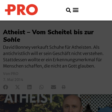
Atheist – Vom Scheitel bis zur
Sohle
David Bonney verkauft Schuhe für Atheisten. Als
antichristlich will er sein Geschäft nicht verstehen.
Stattdessen wollte er ein Erkennungsmerkmal für
Menschen schaffen, die nicht an Gott glauben.
Von PRO
7. Mai 2014