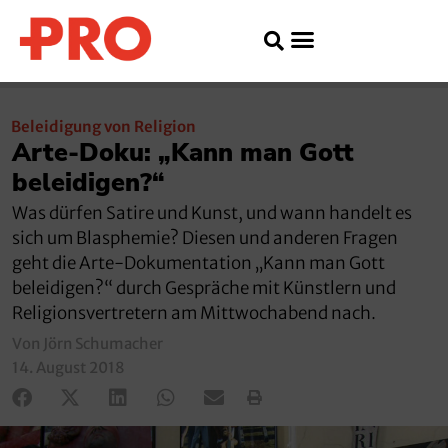
Beleidigung von Religion
Arte-Doku: „Kann man Gott
beleidigen?“
Was dürfen Satire und Kunst, und wann handelt es
sich um Blasphemie? Diesen und anderen Fragen
geht die Arte-Dokumentation „Kann man Gott
beleidigen?“ durch Gespräche mit Künstlern und
Religionsvertretern am Mittwochabend nach.
Von Jörn Schumacher
14. August 2018