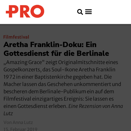
Filmfestival
Aretha Franklin-Doku: Ein
Gottesdienst für die Berlinale
„Amazing Grace" zeigt Originalmitschnitte eines
Gospelkonzerts, das Soul-Ikone Aretha Franklin
1972 in einer Baptistenkirche gegeben hat. Die
Macher lassen das Geschehen unkommentiert und
bescheren dem Berlinale-Publikum ein auf dem
Filmfestival einzigartiges Ereignis: Sie lassen es
einen Gottesdienst erleben.
Eine Rezension von Anna
Lutz
Von Anna Lutz
15. Februar 2019