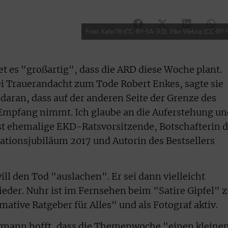
Foto: Kalip78 (CC-BY-SA-3.0), Elke Wetzig (CC-BY-S
 es "großartig", dass die ARD diese Woche plant.
i Trauerandacht zum Tode Robert Enkes, sagte sie
aran, dass auf der anderen Seite der Grenze des
 Empfang nimmt. Ich glaube an die Auferstehung un
st ehemalige EKD-Ratsvorsitzende, Botschafterin 
ationsjubiläum 2017 und Autorin des Bestsellers
ill den Tod "auslachen". Er sei dann vielleicht
eder. Nuhr ist im Fernsehen beim "Satire Gipfel" z
mative Ratgeber für Alles" und als Fotograf aktiv.
kmann hofft, dass die Themenwoche "einen kleine