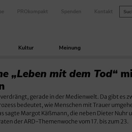
be
PROkompakt
Spenden
Kontakt
Kultur
Meinung
 „Leben mit dem Tod“
mi
n
 verdrängt, gerade in der Medienwelt. Da gibt es z
prozess bedeutet, wie Menschen mit Trauer umgehe
 Das sagte Margot Käßmann, die neben Dieter Nuhr 
 Paten der ARD-Themenwoche vom 17. bis zum 23.