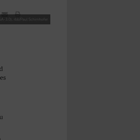
A-3.0), rbb/Paul Schirnhofer
d
des
u
n