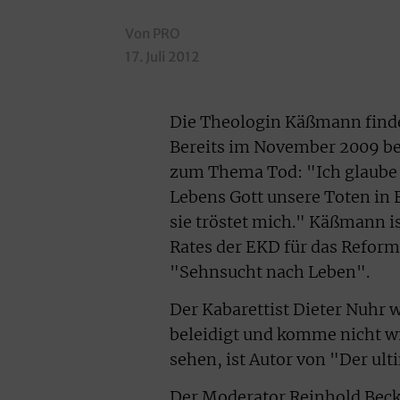
Von PRO
17. Juli 2012
Die Theologin Käßmann findet
Bereits im November 2009 be
zum Thema Tod: "Ich glaube d
Lebens Gott unsere Toten in
sie tröstet mich." Käßmann i
Rates der EKD für das Reform
"Sehnsucht nach Leben".
Der Kabarettist Dieter Nuhr w
beleidigt und komme nicht wi
sehen, ist Autor von "Der ulti
Der Moderator Reinhold Bec