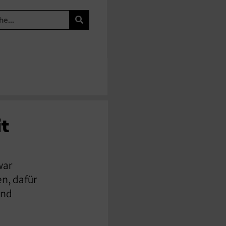
t
war
n, dafür
und