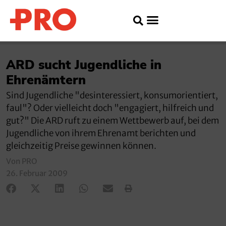
ARD sucht Jugendliche in
Ehrenämtern
Sind Jugendliche "desinteressiert, konsumorientiert,
faul"? Oder vielleicht doch "engagiert, hilfreich und
gut?" Die ARD ruft zu einem Wettbewerb auf, bei dem
Jugendliche von ihrem Ehrenamt berichten und
gleichzeitig Preise gewinnen können.
Von PRO
26. Februar 2009