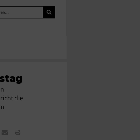
stag
in
richt die
im