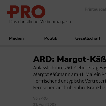
Printausga
Das christliche Medienmagazin
Medien
Politik
Gesellschaft
ARD: Margot-Käß
Anlässlich ihres 50. Geburtstage
Margot Käßmann am 31. Mai ein Por
"erfrischend untypische Vertreteri
Fernsehen auch über ihre Krankhei
Von PRO
23. April 2008