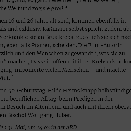
lt. „Und, so ganz nebenher“, heißt es weiter,
die Welt und zog sie groß.“
hen 16 und 26 Jahre alt sind, kommen ebenfalls in
als und exklusiv. Käßmann selbst spricht zudem üb
 erkrankte sie an Brustkrebs, 2007 ließ sie sich na
 ebenfalls Pfarrer, scheiden. Die Film-Autorin
zlich und den Menschen zugewandt“, was sie zu
n“ mache. „Dass sie offen mit ihrer Krebserkrank
t ging, imponierte vielen Menschen – und machte
Mut.“
ren 50. Geburtstag. Hilde Heims knapp halbstündig
hrem beruflichen Alltag: beim Predigen in der
im Besuch im Altenheim und auch mit ihrem obers
en Bischof Wolfgang Huber.
en 31. Mai, um 14:03 in der ARD.