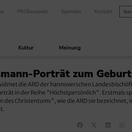
be
PROkompakt
Spenden
Kontakt
Kultur
Meinung
mann-Porträt zum Geburt
s widmet die ARD der hannoverschen Landesbischöf
trät in der Reihe "Höchstpersönlich". Erstmals sp
n des Christentums", wie die ARD sie bezeichnet, 
t.