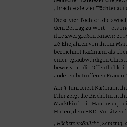
deutschen Landeskirche gewäh
„brachte sie vier Töchter auf 
Diese vier Töchter, die zwisc
dem Beitrag zu Wort – erstm
ihre zwei großen Krisen: 2006
26 Ehejahren von ihrem Mann,
bezeichnet Käßmann als „her
einer „glaubwürdigen Christi
bewusst an die Öffentlichkei
anderen betroffenen Frauen 
Am 3. Juni feiert Käßmann ih
Film zeigt die Bischöfin in i
Marktkirche in Hannover, be
Hirten, dem EKD-Vorsitzend
„Höchstpersönlich“, Samstag, d