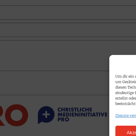
Um dir ein 
um Gerätei
diesen Tech
eindeutige 
erteilst o
beeinträcht
Dienste ver
Akze