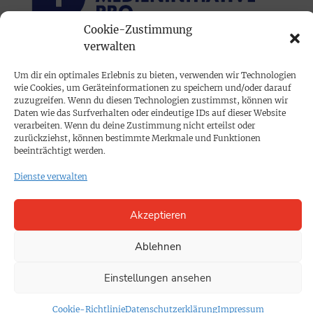
Cookie-Zustimmung
verwalten
PRINTAUSGABE
Um dir ein optimales Erlebnis zu bieten, verwenden wir Technologien
Mediadaten
wie Cookies, um Geräteinformationen zu speichern und/oder darauf
zuzugreifen. Wenn du diesen Technologien zustimmst, können wir
Daten wie das Surfverhalten oder eindeutige IDs auf dieser Website
PROKOMPAKT
verarbeiten. Wenn du deine Zustimmung nicht erteilst oder
zurückziehst, können bestimmte Merkmale und Funktionen
Impressum
beeinträchtigt werden.
Dienste verwalten
SPENDEN
Datenschutz
Akzeptieren
Ablehnen
KONTAKT
Cookie-Richtlinie
Einstellungen ansehen
Cookie-Richtlinie
Datenschutzerklärung
Impressum