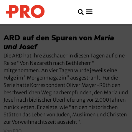
ARD auf den Spuren von
Maria
und Josef
Die ARD hat ihre Zuschauer in diesen Tagen auf eine
Reise "Von Nazareth nach Bethlehem"
mitgenommen. An vier Tagen wurde jeweils eine
Folge im "Morgenmagazin" ausgestrahlt. Für die
Serie hatte Korrespondent Oliver Mayer-Rüth den
beschwerlichen Weg nachempfunden, den Maria und
Josef nach biblischer Überlieferung vor 2.000 Jahren
zurücklegten. Er zeigte, wie "an den historischen
Stätten das Leben von Juden, Muslimen und Christen
zur Vorweihnachtszeit aussieht".
Von PRO