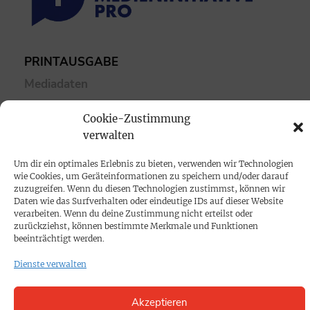
PRINTAUSGABE
Mediadaten
Cookie-Zustimmung
PROKOMPAKT
verwalten
Impressum
Um dir ein optimales Erlebnis zu bieten, verwenden wir Technologien
wie Cookies, um Geräteinformationen zu speichern und/oder darauf
SPENDEN
zuzugreifen. Wenn du diesen Technologien zustimmst, können wir
Daten wie das Surfverhalten oder eindeutige IDs auf dieser Website
Datenschutz
verarbeiten. Wenn du deine Zustimmung nicht erteilst oder
zurückziehst, können bestimmte Merkmale und Funktionen
beeinträchtigt werden.
KONTAKT
Dienste verwalten
Cookie-Richtlinie
Akzeptieren