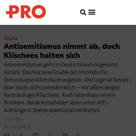
Studie
Antisemitismus nimmt ab, doch
Klischees halten sich
Antisemitismus geht in Deutschland insgesamt
zurück. Das hat eine Studie des Instituts für
Demoskopie Allensbach ergeben. Die Lage sei besser,
aber noch nicht unbedenklich – vor allem wegen
hartnäckiger Klischees. Auch Islamhass sei ein
Problem. Beide Feindbilder seien unter AfD-
Anhängern überproportional verbreitet.
Von PRO
21. Juni 2018