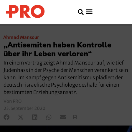
Ahmad Mansour
„Antisemiten haben Kontrolle
über ihr Leben verloren“
In einem Vortrag zeigt Ahmad Mansour auf, wie tief
Judenhass in der Psyche der Menschen verankert sein
kann. Im Kampf gegen Antisemitismus plädiert der
deutsch-israelische Psychologe deshalb für einen
bestimmten Erziehungsansatz.
Von PRO
23. September 2020