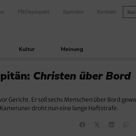
be
PROkompakt
Spenden
Kontakt
Kultur
Meinung
pitän:
Christen über Bord
vor Gericht. Er soll sechs Menschen über Bord gew
m Kameruner droht nun eine lange Haftstrafe.