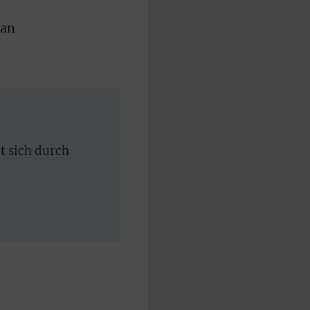
lan
rt sich durch