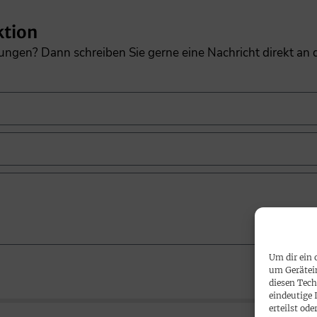
ktion
gungen? Dann schreiben Sie gerne eine Nachricht direkt an
Um dir ein 
um Gerätei
diesen Tech
eindeutige 
erteilst o