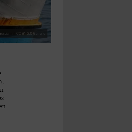
restianni
|
CC BY 2.0 Generic
e
n,
en
os
uen