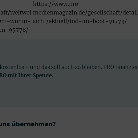
https://www.pro-
aft/weltwei
medienmagazin.de/gesellschaft/detai
meni-wohin-
sicht/aktuell/tod-im-boot-91773/
en-95778/
 kostenlos - und das soll auch so bleiben. PRO finanzie
PRO mit Ihrer Spende.
 uns übernehmen?​