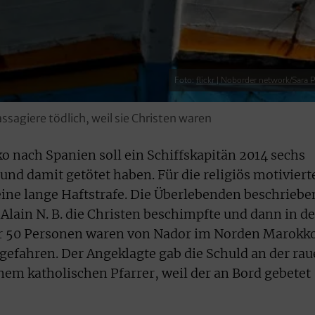
Foto:
flickr | Noborder network/Sara P
ssagiere tödlich, weil sie Christen waren
o nach Spanien soll ein Schiffskapitän 2014 sechs
nd damit getötet haben. Für die religiös motiviert
eine lange Haftstrafe. Die Überlebenden beschriebe
Alain N. B. die Christen beschimpfte und dann in d
er 50 Personen waren von Nador im Norden Marokk
gefahren. Der Angeklagte gab die Schuld an der ra
em katholischen Pfarrer, weil der an Bord gebetet