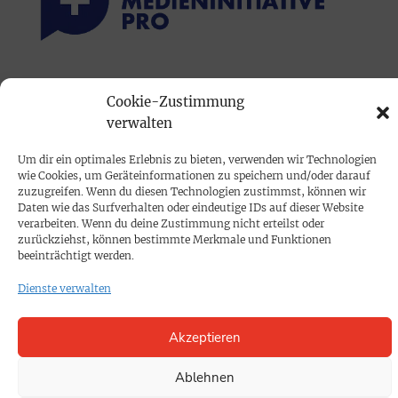
PRINTAUSGABE
Cookie-Zustimmung
Mediadaten
verwalten
Um dir ein optimales Erlebnis zu bieten, verwenden wir Technologien
PROKOMPAKT
wie Cookies, um Geräteinformationen zu speichern und/oder darauf
Impressum
zuzugreifen. Wenn du diesen Technologien zustimmst, können wir
Daten wie das Surfverhalten oder eindeutige IDs auf dieser Website
verarbeiten. Wenn du deine Zustimmung nicht erteilst oder
zurückziehst, können bestimmte Merkmale und Funktionen
SPENDEN
beeinträchtigt werden.
Datenschutz
Dienste verwalten
KONTAKT
Akzeptieren
Cookie-Richtlinie
Ablehnen