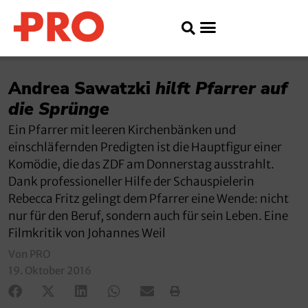
Andrea Sawatzki
hilft Pfarrer auf
die Sprünge
Ein Pfarrer mit leeren Kirchenbänken und
einschläfernden Predigten ist die Hauptfigur einer
Komödie, die das ZDF am Donnerstag ausstrahlt.
Dank professioneller Hilfe der Schauspielerin
Rebecca Fritz gelingt dem Pfarrer eine Wende: nicht
nur für den Beruf, sondern auch für sein Leben. Eine
Filmkritik von Johannes Weil
Von PRO
19. Oktober 2016