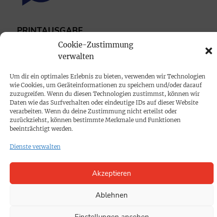
PRINTAUSGABE
Cookie-Zustimmung
Mediadaten
verwalten
PROKOMPAKT
Um dir ein optimales Erlebnis zu bieten, verwenden wir Technologien
wie Cookies, um Geräteinformationen zu speichern und/oder darauf
Impressum
zuzugreifen. Wenn du diesen Technologien zustimmst, können wir
Daten wie das Surfverhalten oder eindeutige IDs auf dieser Website
verarbeiten. Wenn du deine Zustimmung nicht erteilst oder
SPENDEN
zurückziehst, können bestimmte Merkmale und Funktionen
beeinträchtigt werden.
Datenschutz
Dienste verwalten
KONTAKT
Akzeptieren
Cookie-Richtlinie
Ablehnen
Einstellungen ansehen