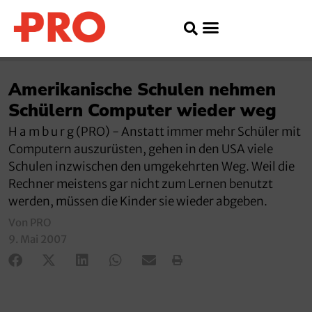
Amerikanische Schulen nehmen
Schülern Computer wieder weg
H a m b u r g (PRO) - Anstatt immer mehr Schüler mit
Computern auszurüsten, gehen in den USA viele
Schulen inzwischen den umgekehrten Weg. Weil die
Rechner meistens gar nicht zum Lernen benutzt
werden, müssen die Kinder sie wieder abgeben.
Von PRO
9. Mai 2007