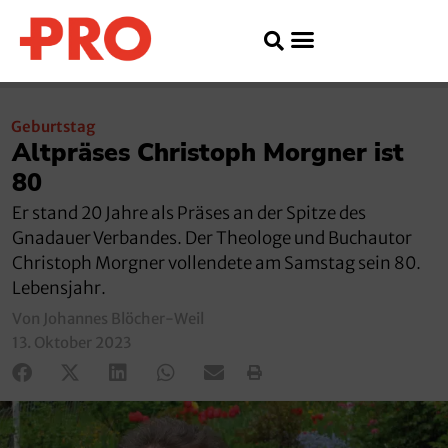
Geburtstag
Altpräses Christoph Morgner ist
80
Er stand 20 Jahre als Präses an der Spitze des
Gnadauer Verbandes. Der Theologe und Buchautor
Christoph Morgner vollendete am Samstag sein 80.
Lebensjahr.
Von Johannes Blöcher-Weil
13. Oktober 2023