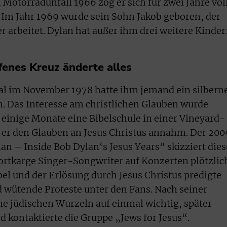
 Motorradunfall 1966 zog er sich für zwei Jahre völ
. Im Jahr 1969 wurde sein Sohn Jakob geboren, der
er arbeitet. Dylan hat außer ihm drei weitere Kinder
fenes Kreuz änderte alles
al im November 1978 hatte ihm jemand ein silbern
. Das Interesse am christlichen Glauben wurde
 einige Monate eine Bibelschule in einer Vineyard-
 er den Glauben an Jesus Christus annahm. Der 200
an – Inside Bob Dylan‘s Jesus Years“ skizziert dies
ortkarge Singer-Songwriter auf Konzerten plötzlic
bel und der Erlösung durch Jesus Christus predigte
 wütende Proteste unter den Fans. Nach seiner
e jüdischen Wurzeln auf einmal wichtig, später
d kontaktierte die Gruppe „Jews for Jesus“.