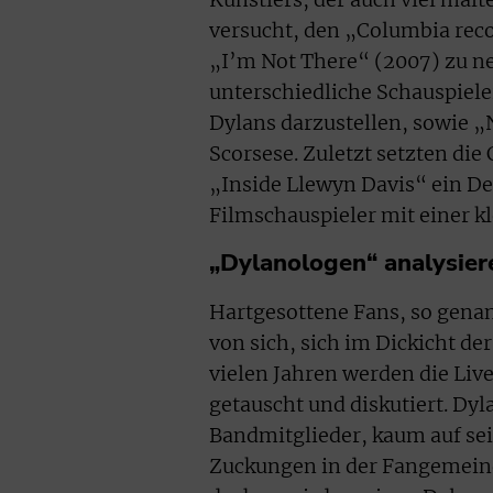
versucht, den „Columbia recor
„I’m Not There“ (2007) zu ne
unterschiedliche Schauspiel
Dylans darzustellen, sowie 
Scorsese. Zuletzt setzten di
„Inside Llewyn Davis“ ein De
Filmschauspieler mit einer kl
„Dylanologen“ analysier
Hartgesottene Fans, so gena
von sich, sich im Dickicht de
vielen Jahren werden die Liv
getauscht und diskutiert. Dy
Bandmitglieder, kaum auf sei
Zuckungen in der Fangemeinde