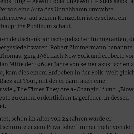
elbst trug – gewollt oder ungewollt – stets selbst 
e Person eine Aura des Unnahbaren umwehte.
nterviews, auf seinen Konzerten ist es schon ein
rhaupt ins Publikum schaut.
ren deutsch-ukrainisch-jüdischer Immigranten, d
übergesiedelt waren. Robert Zimmermann benannte
 Thomas, ging 1961 nach New York und eroberte vo
lan Mitte der 1960er Jahre von seiner akustischen 
te, kam dies einem Erdbeben in der Folk-Welt gleic
Baez auf Tour, mit der er dann auch eine
er wie „The Times They Are a-Changin’“ und „Blow
ute zu einem ordentlichen Lagerfeuer, in dessen
et.
et, schon im Alter von 24 Jahren wurde er
it schirmte er sein Privatleben immer mehr von der