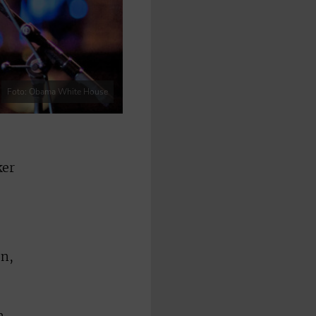
Foto: Obama White House
ker
en,
n