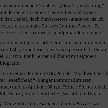
Dylan seinen neuen Glauben, „Slow Train Coming“,
auf denen er in seinen Liedern beispielsweise
ch den Teufel, doch durch Gottes Gnade wurde ich
de errettet durch das Blut des Lammes“ oder „Es
 der Herr, aber du musst irgendjemandem dienen“.
asen mit weniger christlichem Unterbau, immer wie
s und Abs, künstlerisch wie auch persönlich. Dylan
tel „Drawn Blank“ einen Bildband mit eigenen
biografie.
 hintereinander einige Größen der Musikwelt aus d
nter „Motörhead“-Sänger Lemmy Kilmister
ar) und im April der Sänger Prince. Sie hatten all
Bob Dylan. Jemand twitterte: „We still got Dylan.“
24. Mai 2016 bei pro erschienen. Zum Anlass des 40.