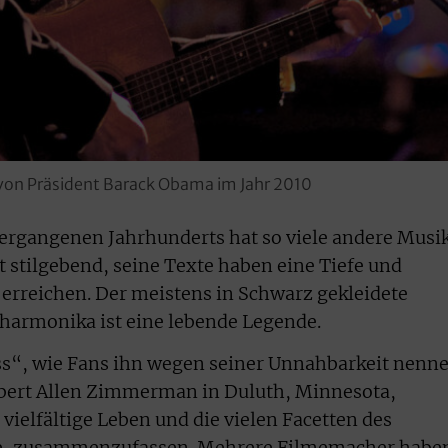
 von Präsident Barack Obama im Jahr 2010
ergangenen Jahrhunderts hat so viele andere Musi
ft stilgebend, seine Texte haben eine Tiefe und
e erreichen. Der meistens in Schwarz gekleidete
harmonika ist eine lebende Legende.
ss“, wie Fans ihn wegen seiner Unnahbarkeit nenn
obert Allen Zimmerman in Duluth, Minnesota,
 vielfältige Leben und die vielen Facetten des
lte, zusammenzufassen. Mehrere Filmemacher habe