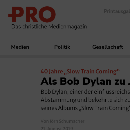
Printausga
Das christliche Medienmagazin
Medien
Politik
Gesellschaft
40 Jahre „Slow Train Coming“
Als Bob Dylan zu 
Bob Dylan, einer der einflussreich
Abstammung und bekehrte sich zu J
seines Albums „Slow Train Coming
Von Jörn Schumacher
21. August 2019