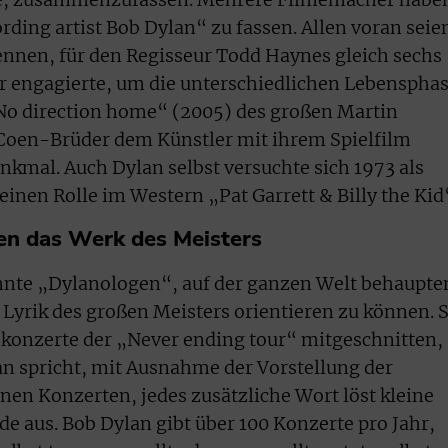
ding artist Bob Dylan“ zu fassen. Allen voran seie
nnen, für den Regisseur Todd Haynes gleich sechs
er engagierte, um die unterschiedlichen Lebenspha
„No direction home“ (2005) des großen Martin
e Coen-Brüder dem Künstler mit ihrem Spielfilm
nkmal. Auch Dylan selbst versuchte sich 1973 als
einen Rolle im Western „Pat Garrett & Billy the Kid
en das Werk des Meisters
nnte „Dylanologen“, auf der ganzen Welt behaupte
r Lyrik des großen Meisters orientieren zu können. S
ekonzerte der „Never ending tour“ mitgeschnitten,
lan spricht, mit Ausnahme der Vorstellung der
nen Konzerten, jedes zusätzliche Wort löst kleine
 aus. Bob Dylan gibt über 100 Konzerte pro Jahr,