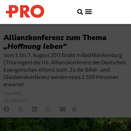
Allianzkonferenz zum Thema
„Hoffnung leben“
Vom 3. bis 7. August 2011 findet in Bad Blankenburg
(Thüringen) die 116. Allianzkonferenz der Deutschen
Evangelischen Allianz statt. Zu der Bibel- und
Glaubenskonferenz werden etwa 2.500 Personen
erwartet.
Von PRO
26. Juli 2011