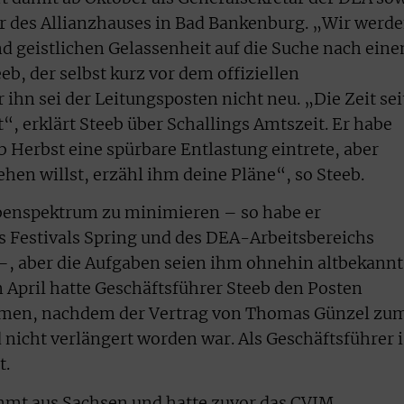
er des Allianzhauses in Bad Bankenburg. „Wir werd
d geistlichen Gelassenheit auf die Suche nach ein
eb, der selbst kurz vor dem offiziellen
r ihn sei der Leitungsposten nicht neu. „Die Zeit sei
t“, erklärt Steeb über Schallings Amtszeit. Er habe
b Herbst eine spürbare Entlastung eintrete, aber
en willst, erzähl ihm deine Pläne“, so Steeb.
abenspektrum zu minimieren – so habe er
es Festivals Spring und des DEA-Arbeitsbereichs
–, aber die Aufgaben seien ihm ohnehin altbekannt
m April hatte Geschäftsführer Steeb den Posten
en, nachdem der Vertrag von Thomas Günzel zu
 nicht verlängert worden war. Als Geschäftsführer i
t.
ammt aus Sachsen und hatte zuvor das CVJM