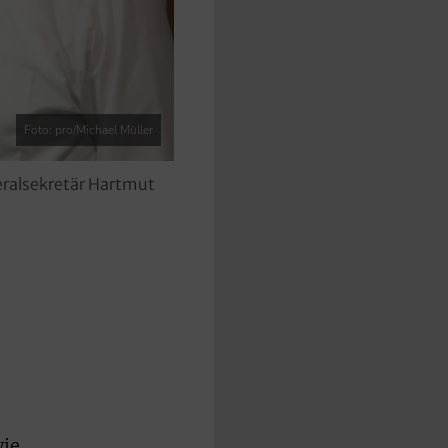
Foto: pro/Michael Müller
neralsekretär Hartmut
wie