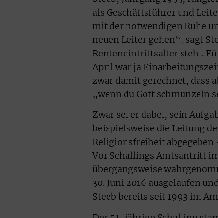
als Geschäftsführer und Leit
mit der notwendigen Ruhe un
neuen Leiter gehen“, sagt Ste
Renteneintrittsalter steht. Fü
April war ja Einarbeitungszei
zwar damit gerechnet, dass a
„wenn du Gott schmunzeln seh
Zwar sei er dabei, sein Aufg
beispielsweise die Leitung d
Religionsfreiheit abgegeben 
Vor Schallings Amtsantritt i
übergangsweise wahrgenomm
30. Juni 2016 ausgelaufen und
Steeb bereits seit 1993 im Am
Der 51-jährige Schalling st