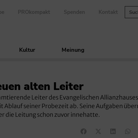
be
PROkompakt
Spenden
Kontakt
Kultur
Meinung
uen alten Leiter
 amtierende Leiter des Evangelischen Allianzhause
it Ablauf seiner Probezeit ab. Seine Aufgaben üb
r die Leitung schon zuvor innehatte.