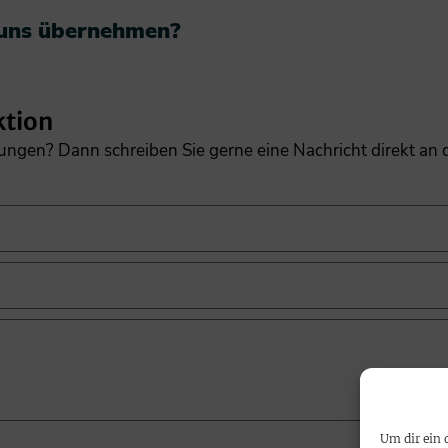
 uns übernehmen?​
ktion
gungen? Dann schreiben Sie gerne eine Nachricht direkt an
Um dir ein 