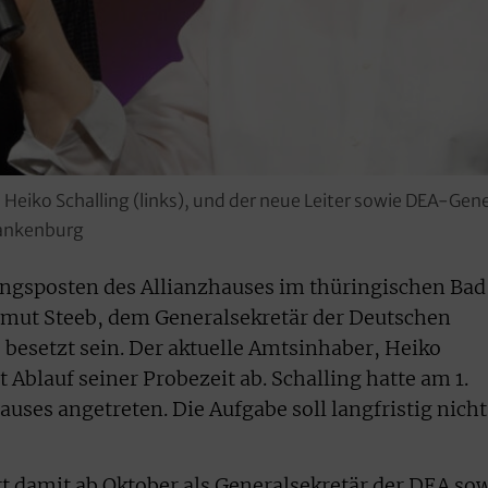
 Heiko Schalling (links), und der neue Leiter sowie DEA-Ge
Blankenburg
ungsposten des Allianzhauses im thüringischen Bad
mut Steeb, dem Generalsekretär der Deutschen
 besetzt sein. Der aktuelle Amtsinhaber, Heiko
 Ablauf seiner Probezeit ab. Schalling hatte am 1.
auses angetreten. Die Aufgabe soll langfristig nicht
rt damit ab Oktober als Generalsekretär der DEA so