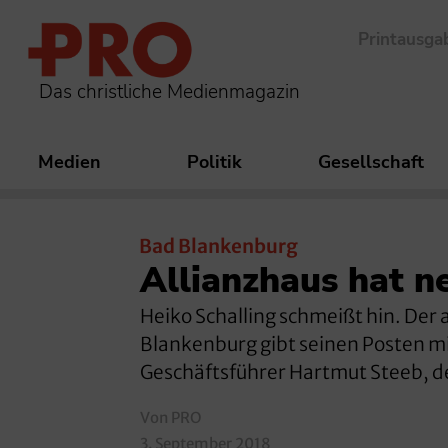
Printausga
Das christliche Medienmagazin
Medien
Politik
Gesellschaft
Bad Blankenburg
Allianzhaus hat ne
Heiko Schalling schmeißt hin. Der
Blankenburg gibt seinen Posten m
Geschäftsführer Hartmut Steeb, de
Von PRO
3. September 2018