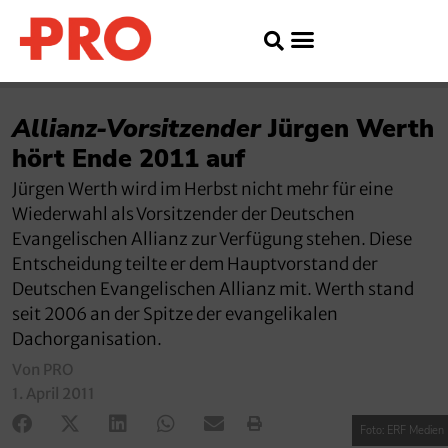
Allianz-Vorsitzender
Jürgen Werth
hört Ende 2011 auf
Jürgen Werth wird im Herbst nicht mehr für eine
Wiederwahl als Vorsitzender der Deutschen
Evangelischen Allianz zur Verfügung stehen. Diese
Entscheidung teilte er dem Hauptvorstand der
Deutschen Evangelischen Allianz mit. Werth stand
seit 2006 an der Spitze der evangelikalen
Dachorganisation.
Von PRO
1. April 2011
Foto: ERF Medien