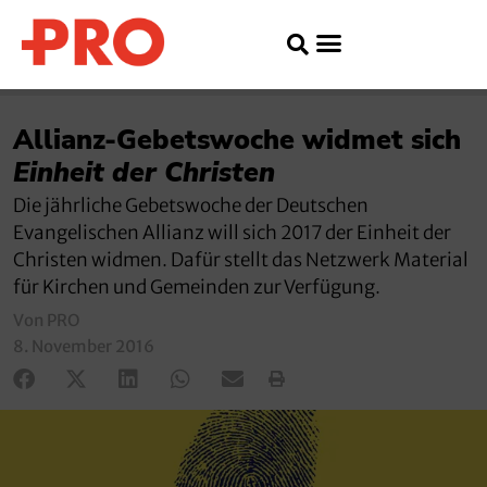
Allianz-Gebetswoche widmet sich
Einheit der Christen
Die jährliche Gebetswoche der Deutschen
Evangelischen Allianz will sich 2017 der Einheit der
Christen widmen. Dafür stellt das Netzwerk Material
für Kirchen und Gemeinden zur Verfügung.
Von PRO
8. November 2016