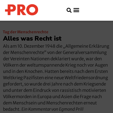
Tag der Menschenrechte
Alles was Recht ist
Als am 10. Dezember 1948 die „Allgemeine Erklärung
der Menschenrechte“ von der Generalversammlung
der Vereinten Nationen deklariert wurde, war den
Völkern der weltumspannende Krieg noch vor Augen
und in den Knochen. Hatten bereits nach dem Ersten
Weltkrieg Pazifisten eine neue Weltfriedensordnung
gefordert, so wurde drei Jahre nach dem Kriegsende
und unter dem Eindruck von rassistisch motivierten
Völkermorden in Europa und Asien die Frage nach
dem Menschsein und Menschenrechten erneut
bedacht.
Ein Kommentar von Egmond Prill