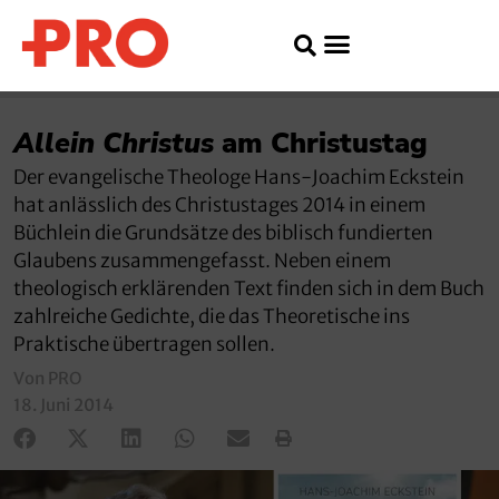
Allein Christus
am Christustag
Der evangelische Theologe Hans-Joachim Eckstein
hat anlässlich des Christustages 2014 in einem
Büchlein die Grundsätze des biblisch fundierten
Glaubens zusammengefasst. Neben einem
theologisch erklärenden Text finden sich in dem Buch
zahlreiche Gedichte, die das Theoretische ins
Praktische übertragen sollen.
Von PRO
18. Juni 2014