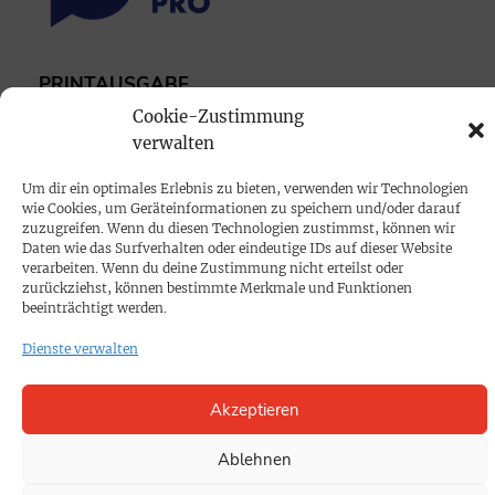
PRINTAUSGABE
Cookie-Zustimmung
Mediadaten
verwalten
PROKOMPAKT
Um dir ein optimales Erlebnis zu bieten, verwenden wir Technologien
wie Cookies, um Geräteinformationen zu speichern und/oder darauf
Impressum
zuzugreifen. Wenn du diesen Technologien zustimmst, können wir
Daten wie das Surfverhalten oder eindeutige IDs auf dieser Website
verarbeiten. Wenn du deine Zustimmung nicht erteilst oder
SPENDEN
zurückziehst, können bestimmte Merkmale und Funktionen
beeinträchtigt werden.
Datenschutz
Dienste verwalten
KONTAKT
Akzeptieren
Cookie-Richtlinie
Ablehnen