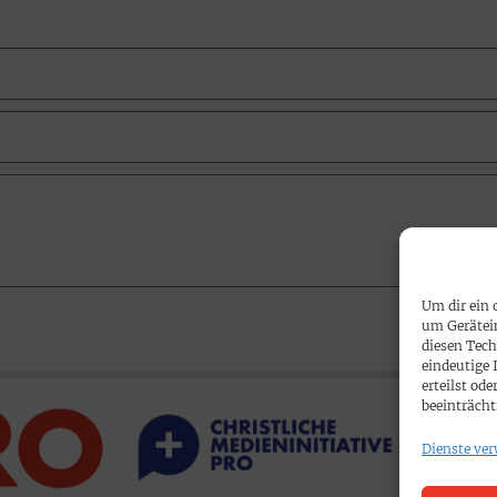
Um dir ein 
um Gerätei
diesen Tech
eindeutige 
erteilst o
beeinträcht
Dienste ver