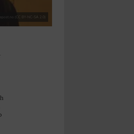
repost.no (CC BY-NC-SA 2.0)
r
ch
d
o