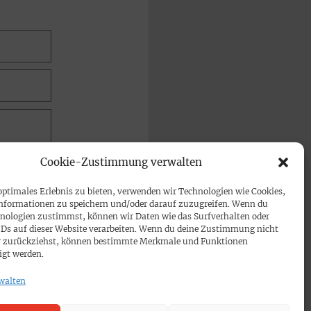
Cookie-Zustimmung verwalten
optimales Erlebnis zu bieten, verwenden wir Technologien wie Cookies,
nformationen zu speichern und/oder darauf zuzugreifen. Wenn du
nologien zustimmst, können wir Daten wie das Surfverhalten oder
IDs auf dieser Website verarbeiten. Wenn du deine Zustimmung nicht
der zurückziehst, können bestimmte Merkmale und Funktionen
igt werden.
walten