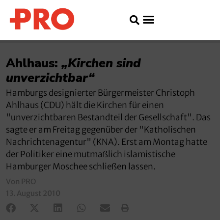
Ahlhaus:
„Kirchen sind
unverzichtbar“
Hamburgs designierter Bürgermeister Christoph
Ahlhaus (CDU) hält die Kirchen für einen
"unverzichtbaren Bestandteil der Gesellschaft". Das
sagte er am Freitag gegenüber der "Katholischen
Nachrichtenagentur" (KNA). Erst am Montag hatte
der Politiker eine mutmaßlich islamistische
Hamburger Moschee schließen lassen.
Von PRO
13. August 2010