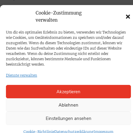
Cookie-Zustimmung
PRINTAUSGABE
verwalten
Mediadaten
Um dir ein optimales Erlebnis zu bieten, verwenden wir Technologien
wie Cookies, um Geräteinformationen zu speichern und/oder darauf
PROKOMPAKT
zuzugreifen. Wenn du diesen Technologien zustimmst, können wir
Daten wie das Surfverhalten oder eindeutige IDs auf dieser Website
Impressum
verarbeiten. Wenn du deine Zustimmung nicht erteilst oder
zurückziehst, können bestimmte Merkmale und Funktionen
beeinträchtigt werden.
SPENDEN
Dienste verwalten
Datenschutz
Akzeptieren
KONTAKT
Cookie-Richtlinie
Ablehnen
Einstellungen ansehen
Cookie-Richtlinie
Datenschutzerklärung
Impressum