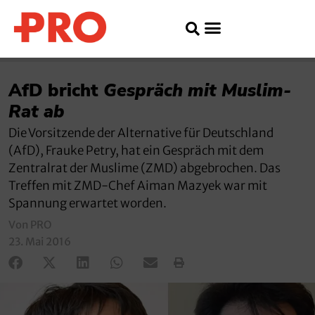
AfD bricht
Gespräch mit Muslim-
Rat ab
Die Vorsitzende der Alternative für Deutschland
(AfD), Frauke Petry, hat ein Gespräch mit dem
Zentralrat der Muslime (ZMD) abgebrochen. Das
Treffen mit ZMD-Chef Aiman Mazyek war mit
Spannung erwartet worden.
Von PRO
23. Mai 2016