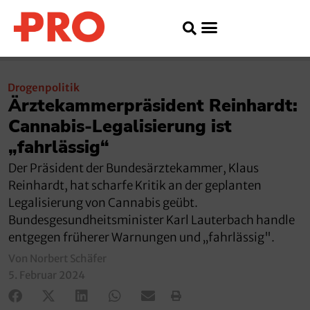
Drogenpolitik
Ärztekammerpräsident Reinhardt:
Cannabis-Legalisierung ist
„fahrlässig“
Der Präsident der Bundesärztekammer, Klaus
Reinhardt, hat scharfe Kritik an der geplanten
Legalisierung von Cannabis geübt.
Bundesgesundheitsminister Karl Lauterbach handle
entgegen früherer Warnungen und „fahrlässig".
Von Norbert Schäfer
5. Februar 2024