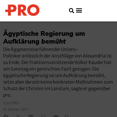
Ägyptische Regierung um
Aufklärung
bemüht
Die Ägyptenreise führender Unions-
Politiker anlässlich der Anschläge von Alexandria ist
zu Ende. Der Fraktionsvorsitzende Volker Kauder hat
am Sonntag ein gemischtes Fazit gezogen: Die
ägyptische Regierung sei um Aufklärung bemüht,
setze aber derzeit keine konkreten Maßnahmen zum
Schutz der Christen im Land um, sagte er gegenüber
pro.
Von PRO
9. Januar 2011