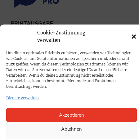
PRINTAUSGABE
Cookie-Zustimmung
Mediadaten
verwalten
PROKOMPAKT
Um dir ein optimales Erlebnis zu bieten, verwenden wir Technologien
wie Cookies, um Geräteinformationen zu speichern und/oder darauf
Impressum
zuzugreifen. Wenn du diesen Technologien zustimmst, können wir
Daten wie das Surfverhalten oder eindeutige IDs auf dieser Website
verarbeiten. Wenn du deine Zustimmung nicht erteilst oder
SPENDEN
zurückziehst, können bestimmte Merkmale und Funktionen
beeinträchtigt werden.
Datenschutz
Dienste verwalten
KONTAKT
Akzeptieren
Cookie-Richtlinie
Ablehnen