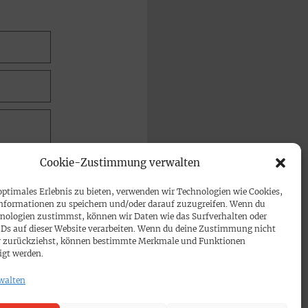
Cookie-Zustimmung verwalten
optimales Erlebnis zu bieten, verwenden wir Technologien wie Cookies,
nformationen zu speichern und/oder darauf zuzugreifen. Wenn du
nologien zustimmst, können wir Daten wie das Surfverhalten oder
IDs auf dieser Website verarbeiten. Wenn du deine Zustimmung nicht
der zurückziehst, können bestimmte Merkmale und Funktionen
igt werden.
walten