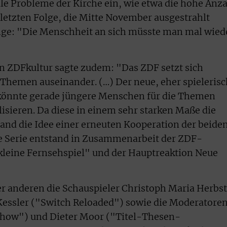
lle Probleme der Kirche ein, wie etwa die hohe Anz
 letzten Folge, die Mitte November ausgestrahlt
Inge: "Die Menschheit an sich müsste man mal wied
n ZDFkultur sagte zudem: "Das ZDF setzt sich
n Themen auseinander. (…) Der neue, eher spieleris
 könnte gerade jüngere Menschen für die Themen
isieren. Da diese in einem sehr starken Maße die
nd die Idee einer erneuten Kooperation der beide
e Serie entstand in Zusammenarbeit der ZDF-
eine Fernsehspiel" und der Hauptreaktion Neue
er anderen die Schauspieler Christoph Maria Herbst
essler ("Switch Reloaded") sowie die Moderatore
how") und Dieter Moor ("Titel-Thesen-