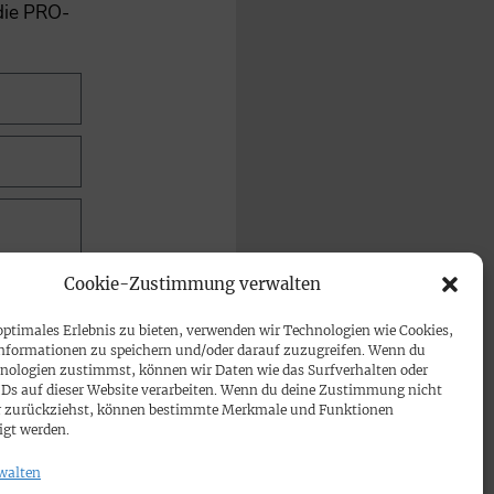
 die PRO-
Cookie-Zustimmung verwalten
optimales Erlebnis zu bieten, verwenden wir Technologien wie Cookies,
nformationen zu speichern und/oder darauf zuzugreifen. Wenn du
nologien zustimmst, können wir Daten wie das Surfverhalten oder
IDs auf dieser Website verarbeiten. Wenn du deine Zustimmung nicht
der zurückziehst, können bestimmte Merkmale und Funktionen
igt werden.
walten