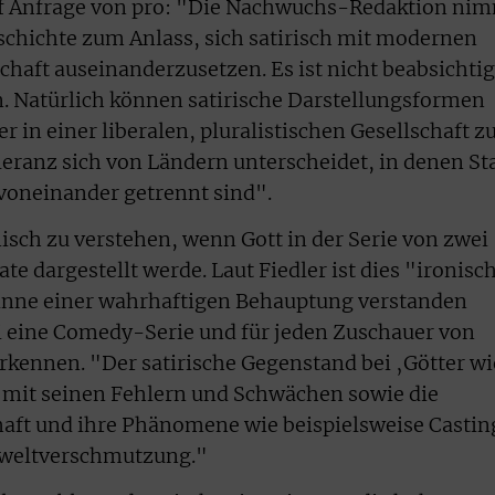
auf Anfrage von pro: "Die Nachwuchs-Redaktion ni
schichte zum Anlass, sich satirisch mit modernen
aft auseinanderzusetzen. Es ist nicht beabsichtig
en. Natürlich können satirische Darstellungsformen
r in einer liberalen, pluralistischen Gesellschaft z
eranz sich von Ländern unterscheidet, in denen St
 voneinander getrennt sind".
misch zu verstehen, wenn Gott in der Serie von zwei
 dargestellt werde. Laut Fiedler ist dies "ironisc
inne einer wahrhaftigen Behauptung verstanden
i eine Comedy-Serie und für jeden Zuschauer von
erkennen. "Der satirische Gegenstand bei ‚Götter wi
h mit seinen Fehlern und Schwächen sowie die
haft und ihre Phänomene wie beispielsweise Castin
weltverschmutzung."