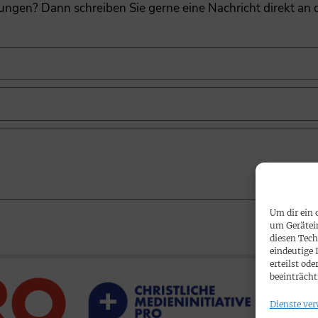
gungen? Dann schreiben Sie gerne eine Nachricht direkt an
Um dir ein 
um Gerätei
diesen Tech
eindeutige 
erteilst o
beeinträcht
Dienste ver