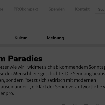
be
PROkompakt
Spenden
Kontakt
Kultur
Meinung
m Paradies
ötter wie wir" widmet sich ab kommendem Sonntag
se der Menschheitsgeschichte. Die Sendung beabs
ten, sondern "setzt sich satirisch mit modernen
auseinander", erklärt der Sendeverantwortliche 
er pro.