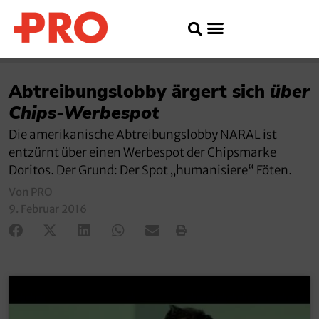
Abtreibungslobby ärgert sich
über
Chips-Werbespot
Die amerikanische Abtreibungslobby NARAL ist
entzürnt über einen Werbespot der Chipsmarke
Doritos. Der Grund: Der Spot „humanisiere“ Föten.
Von PRO
9. Februar 2016