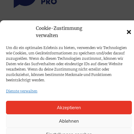
PRINTAUSGABE
Cookie-Zustimmung
Mediadaten
verwalten
Um dir ein optimales Erlebnis zu bieten, verwenden wir Technologien
PROKOMPAKT
wie Cookies, um Geräteinformationen zu speichern und/oder darauf
zuzugreifen. Wenn du diesen Technologien zustimmst, können wir
Impressum
Daten wie das Surfverhalten oder eindeutige IDs auf dieser Website
verarbeiten. Wenn du deine Zustimmung nicht erteilst oder
zurückziehst, können bestimmte Merkmale und Funktionen
SPENDEN
beeinträchtigt werden.
Datenschutz
Dienste verwalten
KONTAKT
Akzeptieren
Cookie-Richtlinie
Ablehnen