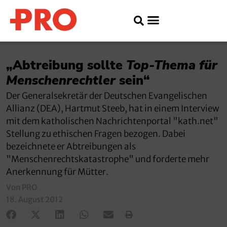
„Abtreibung sollte
Top-Thema für
Menschenrechtler
sein“
Der Generalsekretär der Deutschen Evangelischen
Allianz (DEA), Hartmut Steeb, hat in einem Interview
mit dem katholischen Nachrichtenportal "kath.net"
Stellung zu ethischen Fragen bezogen. Dabei
bezeichnete er Abtreibungen als
"Menschenrechtskatastrophe" und forderte mehr
Anerkennung für Mütter.
Von PRO
18. August 2012