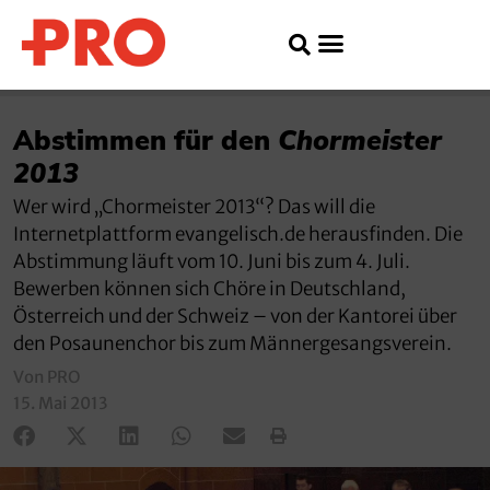
Abstimmen für den
Chormeister
2013
Wer wird „Chormeister 2013“? Das will die
Internetplattform evangelisch.de herausfinden. Die
Abstimmung läuft vom 10. Juni bis zum 4. Juli.
Bewerben können sich Chöre in Deutschland,
Österreich und der Schweiz – von der Kantorei über
den Posaunenchor bis zum Männergesangsverein.
Von PRO
15. Mai 2013