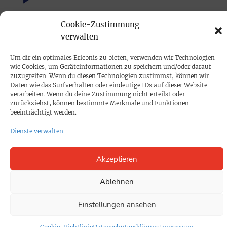
Cookie-Zustimmung
PRINTAUSGABE
verwalten
Mediadaten
Um dir ein optimales Erlebnis zu bieten, verwenden wir Technologien
wie Cookies, um Geräteinformationen zu speichern und/oder darauf
PROKOMPAKT
zuzugreifen. Wenn du diesen Technologien zustimmst, können wir
Daten wie das Surfverhalten oder eindeutige IDs auf dieser Website
Impressum
verarbeiten. Wenn du deine Zustimmung nicht erteilst oder
zurückziehst, können bestimmte Merkmale und Funktionen
beeinträchtigt werden.
SPENDEN
Dienste verwalten
Datenschutz
Akzeptieren
KONTAKT
Cookie-Richtlinie
Ablehnen
Einstellungen ansehen